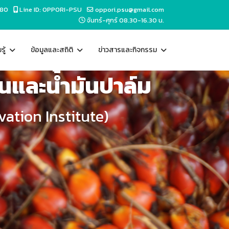
380
Line ID: OPPORI-PSU
oppori.psu@gmail.com
จันทร์-ศุกร์ 08.30-16.30 น.
ู้
ข้อมูลและสถิติ
ข่าวสารและกิจกรรม
นและน้ำมันปาล์ม
ation Institute)