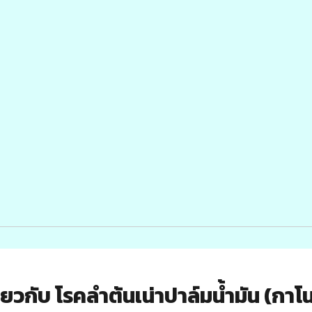
กี่ยวกับ โรคลำต้นเน่าปาล์มน้ำมัน (กาโ